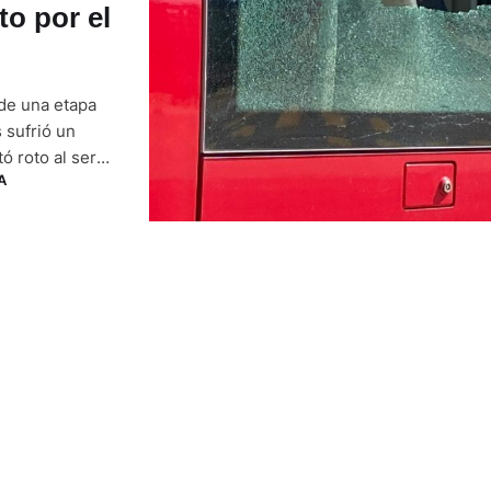
to por el
 de una etapa
 sufrió un
ó roto al ser
A
por un equipo