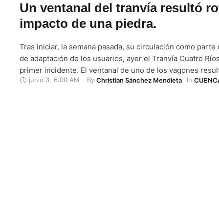
Un ventanal del tranvía resultó ro
impacto de una piedra.
Tras iniciar, la semana pasada, su circulación como parte
de adaptación de los usuarios, ayer el Tranvía Cuatro Ríos
primer incidente. El ventanal de uno de los vagones result
junio 3
,
6:00 AM
By 
In 
Christian Sánchez Mendieta
CUENC
impactado por una piedra, que al parecer fue expulsada 
que era usado por un trabajador, …