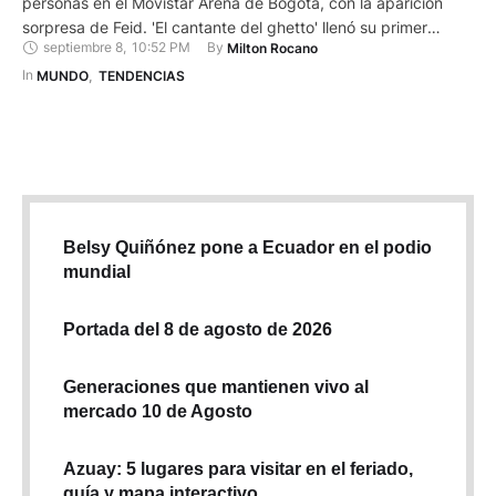
personas en el Movistar Arena de Bogotá, con la aparición
sorpresa de Feid. 'El cantante del ghetto' llenó su primer
septiembre 8
,
10:52 PM
By 
Milton Rocano
Movistar en solitario y trajo a la capital el "barrio" donde nació,
creció y del que hace alarde, además de una decena de
In 
MUNDO
,
TENDENCIAS
artistas. …
Belsy Quiñónez pone a Ecuador en el podio
mundial
Portada del 8 de agosto de 2026
Generaciones que mantienen vivo al
mercado 10 de Agosto
Azuay: 5 lugares para visitar en el feriado,
guía y mapa interactivo