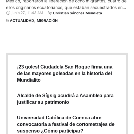
México, reportaron la liberación de ocho migrantes, cuatro de
ellos originarios ecuatorianos, que estaban secuestrados en
junio 27
,
11:43 AM
By 
Christian Sánchez Mendieta
una casa de la colonia Granjas de Chapultepec, en Ciudad
Juárez. El operativo se cumplió en la madrugada del 25 de
In 
ACTUALIDAD
,
MIGRACIÓN
junio, luego de una llamada al 911, mediante la …
¡23 goles! Ciudadela San Roque firma una
de las mayores goleadas en la historia del
Mundialito
Alcalde de Sígsig acudirá a Asamblea para
justificar su patrimonio
Universidad Católica de Cuenca abre
convocatoria a festival de cortometrajes de
suspenso ¿Cómo participar?