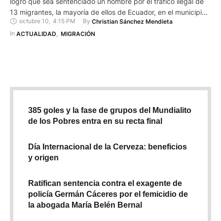
logró que sea sentenciado un hombre por el tráfico ilegal de
13 migrantes, la mayoría de ellos de Ecuador, en el municipio
octubre 10
,
4:15 PM
By 
Christian Sánchez Mendieta
de Trojes, departamento de El Paraíso. El ciudadano fue
identificado como Orlin Johan Zelaya Barrientos. Un tribunal le
In 
ACTUALIDAD
,
MIGRACIÓN
impuso una pena de cuatro …
385 goles y la fase de grupos del Mundialito
de los Pobres entra en su recta final
Día Internacional de la Cerveza: beneficios
y origen
Ratifican sentencia contra el exagente de
policía Germán Cáceres por el femicidio de
la abogada María Belén Bernal