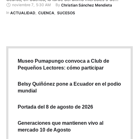
noviembre 7
,
5:30 AM
By 
Christian Sánchez Mendieta
noviembre. Esto es parte de una nueva ola criminal en esta
ciudad que deja dolor y muertos. Así lo informó el coronel
In 
ACTUALIDAD
,
CUENCA
,
SUCESOS
Hugo Arroyo, comandante …
Museo Pumapungo convoca a Club de
Pequeños Lectores: cómo participar
Belsy Quiñónez pone a Ecuador en el podio
mundial
Portada del 8 de agosto de 2026
Generaciones que mantienen vivo al
mercado 10 de Agosto