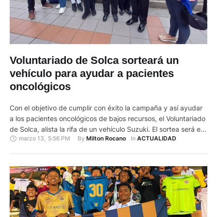
Voluntariado de Solca sorteará un
vehículo para ayudar a pacientes
oncológicos
Con el objetivo de cumplir con éxito la campaña y así ayudar
a los pacientes oncológicos de bajos recursos, el Voluntariado
de Solca, alista la rifa de un vehículo Suzuki. El sortea será el
marzo 13
,
5:56 PM
By 
In 
Milton Rocano
ACTUALIDAD
próximo 10 de abril. El precio del boleto es de 10 dólares y lo
pueden conseguir en el parque Calderón, en …