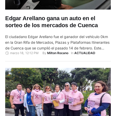
Edgar Arellano gana un auto en el
sorteo de los mercados de Cuenca
El ciudadano Edgar Arellano fue el ganador del vehículo 0km
en la Gran Rifa de Mercados, Plazas y Plataformas Itinerantes
de Cuenca que se cumplió el pasado 14 de febrero. Este
marzo 18
,
12:12 PM
By 
In 
Milton Rocano
ACTUALIDAD
martes, se realizó la entrega oficial del automóvil Chevrolet
Joy 0km al ganador de la Gran Rifa de Mercados. El evento
contó con la …