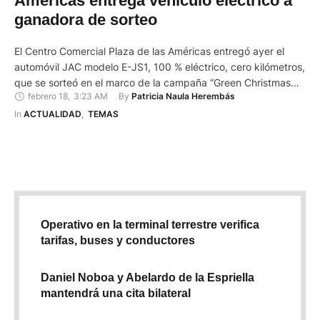
Américas entrega vehículo eléctrico a
ganadora de sorteo
El Centro Comercial Plaza de las Américas entregó ayer el
automóvil JAC modelo E-JS1, 100 % eléctrico, cero kilómetros,
que se sorteó en el marco de la campaña “Green Christmas
febrero 18
,
3:23 AM
By 
Patricia Naula Herembás
2022”. La ganadora fue Emily Dayana Bron Mera, quien se
mostró emocionada. “Estoy muy contenta. Es una bendición
In 
ACTUALIDAD
,
TEMAS
ganar este auto empezando el año, es …
Operativo en la terminal terrestre verifica
tarifas, buses y conductores
Daniel Noboa y Abelardo de la Espriella
mantendrá una cita bilateral