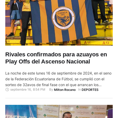
Rivales confirmados para azuayos en
Play Offs del Ascenso Nacional
La noche de este lunes 16 de septiembre de 2024, en el seno
de la Federación Ecuatoriana de Fútbol, se cumplió con el
sorteo de 32avos de final fase con el que arrancan los
septiembre 16
,
8:54 PM
By 
In 
Milton Rocano
DEPORTES
PlayOffs del Ascenso Nacional y que al final otorgará dos
cupos a la Serie B del fútbol ecuatoriano. En el mismo …