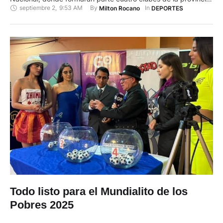
septiembre 2
,
9:53 AM
By 
In 
Milton Rocano
DEPORTES
del Azuay. Cuenca Juniors, Aviced FC, Liga Deportiva de
Cuenca y Estrella Roja defenderán los colores y buscarán
acceder a instancias finales, misma que otorga dos …
Todo listo para el Mundialito de los
Pobres 2025