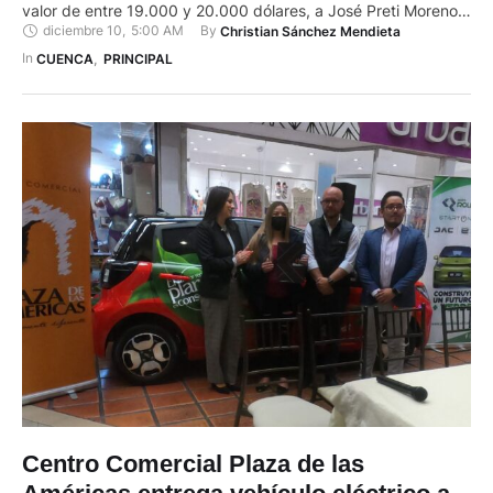
valor de entre 19.000 y 20.000 dólares, a José Preti Moreno,
diciembre 10
,
5:00 AM
By 
Christian Sánchez Mendieta
uno de sus socios, quien resultó ganador en una rifa. Pedro
Morales, gerente de esta institución financiera, explicó que
In 
CUENCA
,
PRINCIPAL
participaron los socios que tienen …
Centro Comercial Plaza de las