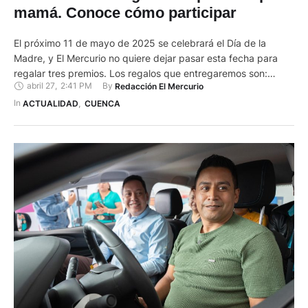
mamá. Conoce cómo participar
El próximo 11 de mayo de 2025 se celebrará el Día de la
Madre, y El Mercurio no quiere dejar pasar esta fecha para
regalar tres premios. Los regalos que entregaremos son:
abril 27
,
2:41 PM
By 
Redacción El Mercurio
Todos los que quieran participar deben inscribirse en un
sorteo que llevaremos a cabo el próximo 8 de mayo de 2025.
In 
ACTUALIDAD
,
CUENCA
Cómo participar …