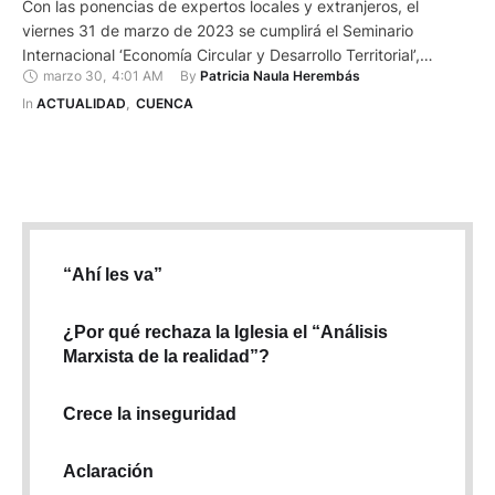
Con las ponencias de expertos locales y extranjeros, el
viernes 31 de marzo de 2023 se cumplirá el Seminario
Internacional ‘Economía Circular y Desarrollo Territorial’,
marzo 30
,
4:01 AM
By 
Patricia Naula Herembás
impulsado desde el Gobierno Provincial del Azuay y Asfaltar
EP. “El objetivo es promover la economía circular dentro de los
In 
ACTUALIDAD
,
CUENCA
procesos de vialidad que se vienen realizando. El mundo tiene
…
“Ahí les va”
¿Por qué rechaza la Iglesia el “Análisis
Marxista de la realidad”?
Crece la inseguridad
Aclaración