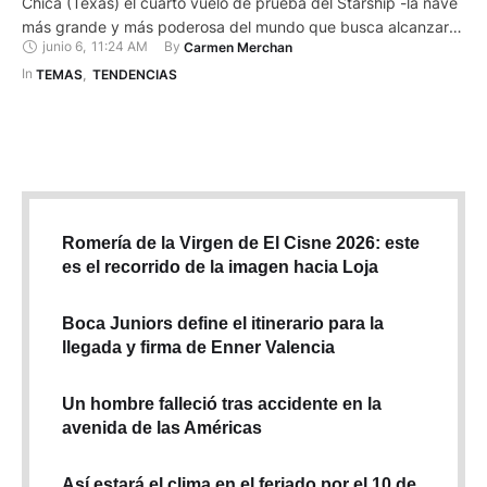
Chica (Texas) el cuarto vuelo de prueba del Starship -la nave
más grande y más poderosa del mundo que busca alcanzar el
junio 6
,
11:24 AM
By 
Carmen Merchan
espacio exterior- después de los dos intentos de 2023, que
terminaron en explosiones, y de otro en marzo pasado en el
In 
TEMAS
,
TENDENCIAS
que …
Romería de la Virgen de El Cisne 2026: este
es el recorrido de la imagen hacia Loja
Boca Juniors define el itinerario para la
llegada y firma de Enner Valencia
Un hombre falleció tras accidente en la
avenida de las Américas
Así estará el clima en el feriado por el 10 de