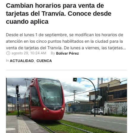
Cambian horarios para venta de
tarjetas del Tranvía. Conoce desde
cuando aplica
Desde el lunes 1 de septiembre, se modifican los horarios de
atención en los cinco puntos habilitados en la ciudad para la
venta de tarjetas del Tranvía. De lunes a viernes, las tarjetas
agosto 29
,
10:24 AM
By 
Bolívar Pérez
del Tranvía se podrán adquirir en los siguientes puntos y
horarios: en El Arenal (paso deprimido de la Feria Libre),
In 
ACTUALIDAD
,
CUENCA
Centro de …