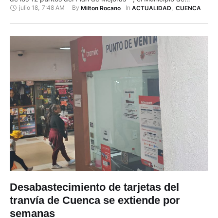
julio 18
,
7:48 AM
By 
In 
Milton Rocano
ACTUALIDAD
,
CUENCA
Cuenca asume el subsidio de 10 centavos de dólar por cada
pasajero. A cambio, el pasajero está en la obligación de
personalizar su tarjeta 'Movilízate' …
Desabastecimiento de tarjetas del
tranvía de Cuenca se extiende por
semanas