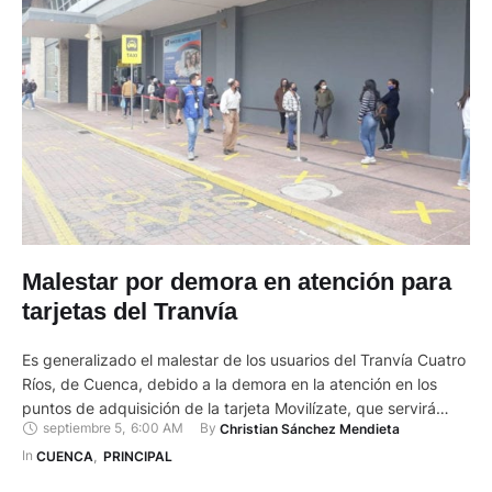
Malestar por demora en atención para
tarjetas del Tranvía
Es generalizado el malestar de los usuarios del Tranvía Cuatro
Ríos, de Cuenca, debido a la demora en la atención en los
puntos de adquisición de la tarjeta Movilízate, que servirá
septiembre 5
,
6:00 AM
By 
Christian Sánchez Mendieta
para pagar el pasaje de forma electrónica. Por ejemplo, María
Quinde, quien utiliza a diario el sistema tranviario, tardó casi
In 
CUENCA
,
PRINCIPAL
35 minutos ayer en …