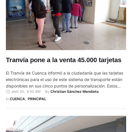
Tranvía pone a la venta 45.000 tarjetas
El Tranvía de Cuenca informó a la ciudadanía que las tarjetas
electrónicas para el uso de este sistema de transporte están
disponibles en sus cinco puntos de personalización. Estos
abril 30
,
4:50 AM
By 
Christian Sánchez Mendieta
están ubicados en la Feria Libre (paso deprimido) y en las
oficinas de la Empresa de Telecomunicaciones, Agua Potable
In 
CUENCA
,
PRINCIPAL
y Alcantarillado (ETAPA EP), en la calle …