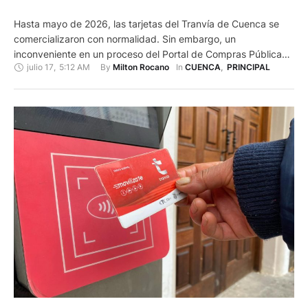
Hasta mayo de 2026, las tarjetas del Tranvía de Cuenca se
comercializaron con normalidad. Sin embargo, un
inconveniente en un proceso del Portal de Compras Públicas
julio 17
,
5:12 AM
By 
In 
Milton Rocano
CUENCA
,
PRINCIPAL
provocó el agotamiento del stock disponible. Alfredo Aguilar,
coordinador de Movilidad del Municipio de Cuenca, confirmó
que hubo desabastecimiento durante algunas semanas.
"Recibí un informe del mes pasado en …