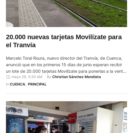
20.000 nuevas tarjetas Movilízate para
el Tranvía
Marcelo Toral Roura, nuevo director del Tranvía, de Cuenca,
anunció que en los primeros 15 días de junio esperan recibir
un lote de 20.000 tarjetas Movilízate para ponerlas a la venta
mayo 29
,
5:30 AM
By 
Christian Sánchez Mendieta
de forma inmediata. Y es que hay un desabastecimiento de
estas y asimismo se registra un retraso en el cumplimiento de
In 
CUENCA
,
PRINCIPAL
un contrato de …