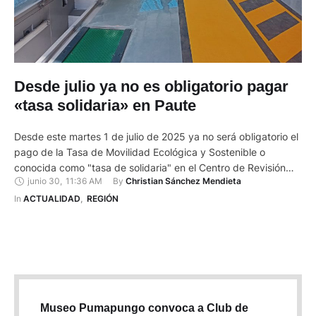
Desde julio ya no es obligatorio pagar
«tasa solidaria» en Paute
Desde este martes 1 de julio de 2025 ya no será obligatorio el
pago de la Tasa de Movilidad Ecológica y Sostenible o
conocida como "tasa de solidaria" en el Centro de Revisión
junio 30
,
11:36 AM
By 
Christian Sánchez Mendieta
Técnica Vehicular (CRTV) de Paute. Esta es una tasa anual
que cobra la Prefectura de Azuay y quedó establecida
In 
ACTUALIDAD
,
REGIÓN
mediante la Cuarta …
Museo Pumapungo convoca a Club de