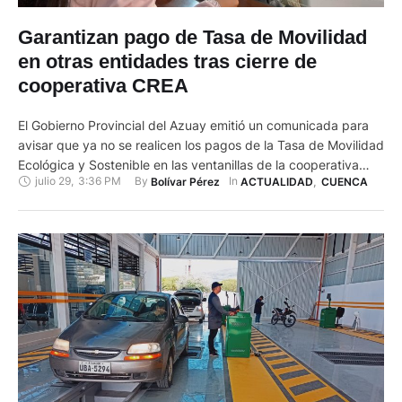
Garantizan pago de Tasa de Movilidad
en otras entidades tras cierre de
cooperativa CREA
El Gobierno Provincial del Azuay emitió un comunicada para
avisar que ya no se realicen los pagos de la Tasa de Movilidad
Ecológica y Sostenible en las ventanillas de la cooperativa
julio 29
,
3:36 PM
By 
In 
Bolívar Pérez
ACTUALIDAD
,
CUENCA
CREA por el cierre de esta entidad debido a su liquidación. En
un comunicado publicado en redes sociales se expresa:
“Para garantizar que los …