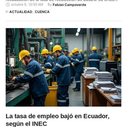
octubre 9
,
10:55 AM
By 
Fabian Campoverde
terminó los convenios de manera unilateral. La petición del
alcalde se da luego que la Corporación Nacional de
In 
ACTUALIDAD
,
CUENCA
Electricidad (CNEL) anunciara que a partir del 1 de …
La tasa de empleo bajó en Ecuador,
según el INEC