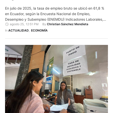
En julio de 2025, la tasa de empleo bruto se ubicó en 61,8 %
en Ecuador, según la Encuesta Nacional de Empleo,
Desempleo y Subempleo (ENEMDU) Indicadores Laborales,
agosto 25
,
12:51 PM
By 
Christian Sánchez Mendieta
elaborada por el Instituto Nacional de Estadística y Censos
(INEC). De acuerdo con este diagnóstico, publicado este
In 
ACTUALIDAD
,
ECONOMÍA
lunes 25 de agosto, en junio la tasa de empleo …