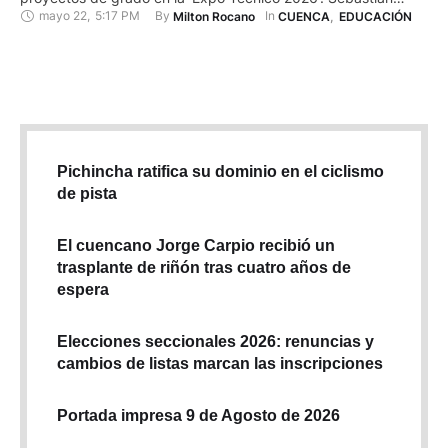
mayo 22
,
5:17 PM
By 
In 
Milton Rocano
CUENCA
,
EDUCACIÓN
Andrade, Luis Zhunio y Andrés Fajardo, estudiantes del tercer
año de informática y electricidad, trabajaron durante seis
meses en la creación de un vehículo robot que explore …
Pichincha ratifica su dominio en el ciclismo
de pista
El cuencano Jorge Carpio recibió un
trasplante de riñón tras cuatro años de
espera
Elecciones seccionales 2026: renuncias y
cambios de listas marcan las inscripciones
Portada impresa 9 de Agosto de 2026