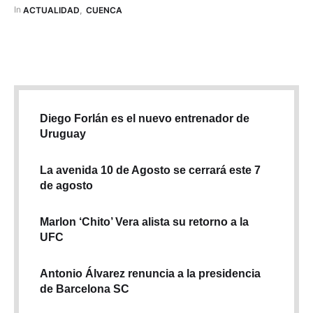
de emprendimiento y los emprendedores sociales. Wendy
In 
ACTUALIDAD
,
CUENCA
Almeida, directora de Labs & Consulting de …
Diego Forlán es el nuevo entrenador de
Uruguay
La avenida 10 de Agosto se cerrará este 7
de agosto
Marlon ‘Chito’ Vera alista su retorno a la
UFC
Antonio Álvarez renuncia a la presidencia
de Barcelona SC