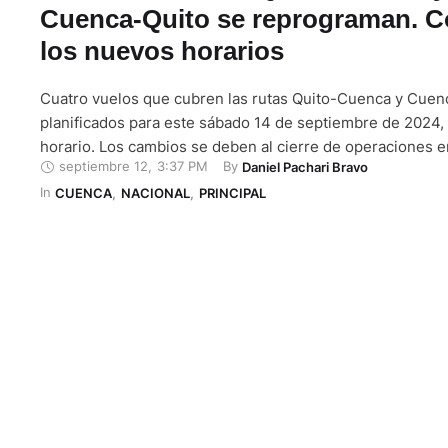
Cuenca-Quito se reprograman. 
los nuevos horarios
Cuatro vuelos que cubren las rutas Quito-Cuenca y Cuen
planificados para este sábado 14 de septiembre de 2024,
horario. Los cambios se deben al cierre de operaciones e
septiembre 12
,
3:37 PM
By 
Daniel Pachari Bravo
aeropuerto Mariscal Sucre por la ejecución de obras de 
In 
en la pista de la terminal, que se desarrollarán desde las 
CUENCA
,
NACIONAL
,
PRINCIPAL
…