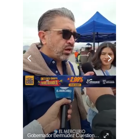
Cuenca Tendrá Su Primer Puente Elevado A Finales De Agosto
Gobernador Bermúdez Cuestiona La Falta De Una Ordenanza De Control En Cuenca