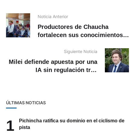
Noticia Anterior
Productores de Chaucha
fortalecen sus conocimientos
en agricultura sostenible
Siguiente Noticia
Milei defiende apuesta por una
IA sin regulación tras
advertencia de historiador
Harari
ÚLTIMAS NOTICIAS
1
Pichincha ratifica su dominio en el ciclismo de
pista