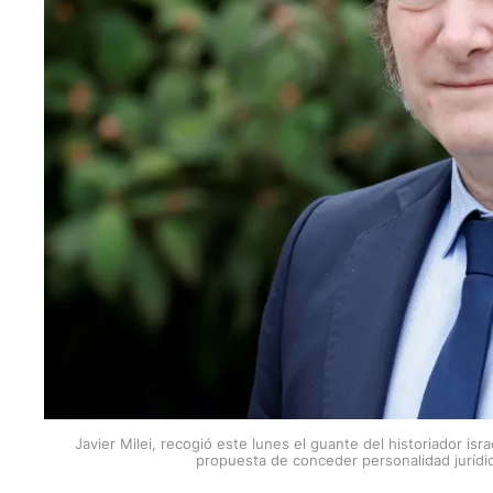
Javier Milei, recogió este lunes el guante del historiador isr
propuesta de conceder personalidad jurídica