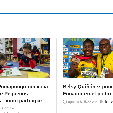
Pumapungo convoca
Belsy Quiñónez pon
de Pequeños
Ecuador en el podio
: cómo participar
By
Isma
agosto 8, 5:22 AM
, 6:00 AM