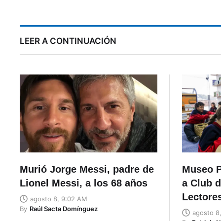
proponen para frenar
problemas del acceso
sur a Cuenca
LEER A CONTINUACIÓN
Murió Jorge Messi, padre de
Museo 
Lionel Messi, a los 68 años
a Club 
Lectores
agosto 8, 9:02 AM
By
Raúl Sacta Domínguez
agosto 8