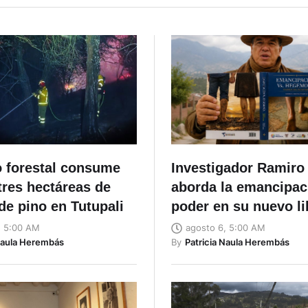
o forestal consume
Investigador Ramiro 
tres hectáreas de
aborda la emancipaci
de pino en Tutupali
poder en su nuevo li
, 5:00 AM
agosto 6, 5:00 AM
Naula Herembás
By
Patricia Naula Herembás