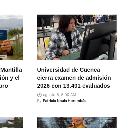
Mantilla
Universidad de Cuenca
ón y el
cierra examen de admisión
bro
2026 con 13.401 evaluados
agosto 6, 5:00 AM
By
Patricia Naula Herembás