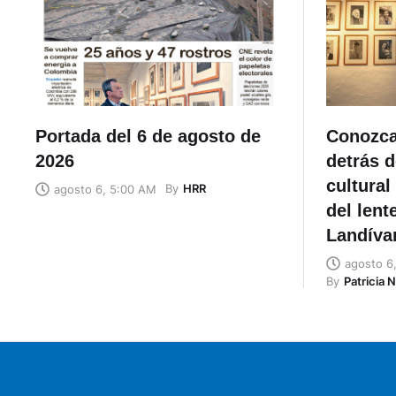
Portada del 6 de agosto de
Conozca
2026
detrás d
cultural
By
HRR
agosto 6, 5:00 AM
del lent
Landíva
agosto 6
By
Patricia 