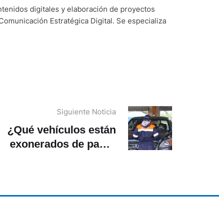
ntenidos digitales y elaboración de proyectos
Comunicación Estratégica Digital. Se especializa
Siguiente Noticia
¿Qué vehículos están
exonerados de pagar
recargo en
calendarización por
matriculación en
Cuenca?