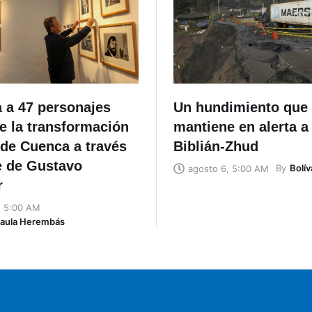
 a 47 personajes
Un hundimiento que
e la transformación
mantiene en alerta a 
 de Cuenca a través
Biblián-Zhud
e de Gustavo
By
Bolív
agosto 6, 5:00 AM
r
, 5:00 AM
Naula Herembás