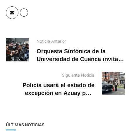
Noticia Anterior
Orquesta Sinfónica de la
Universidad de Cuenca invita a
asistir con cosplay al concierto
Música de Películas
Siguiente Noticia
Policía usará el estado de
excepción en Azuay para
reforzar operativos contra el
tráfico de drogas
ÚLTIMAS NOTICIAS