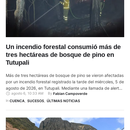
Un incendio forestal consumió más de
tres hectáreas de bosque de pino en
Tutupali
Más de tres hectáreas de bosque de pino se vieron afectadas
por un incendio forestal registrado la tarde del miércoles, 5 de
agosto de 2026, en Tutupali. Mediante una llamada de alerta,
agosto 6
,
10:33 AM
By 
Fabian Campoverde
ciudadanos informaron sobre la quema al ECU 9-1-1. Desde
este organismo se remitieron unidades del Cuerpo de
In 
CUENCA
,
SUCESOS
,
ÚLTIMAS NOTICIAS
Bomberos de Cuenca para apagar el …