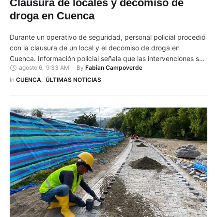
Clausura de locales y decomiso de
droga en Cuenca
Durante un operativo de seguridad, personal policial procedió
con la clausura de un local y el decomiso de droga en
Cuenca. Información policial señala que las intervenciones se
agosto 6
,
9:33 AM
By 
Fabian Campoverde
ejecutaron en Totoracocha con el personal de la Policía
Nacional, la Intendencia, la Comisaría de Policía de Cuenca y
In 
CUENCA
,
ÚLTIMAS NOTICIAS
Tenencias Políticas. Entre los resultados publicados este
jueves, …