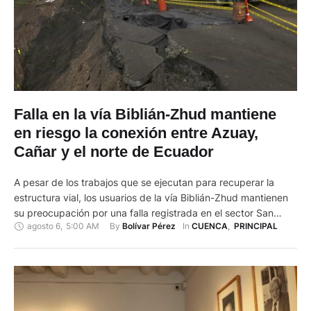
Falla en la vía Biblián-Zhud mantiene
en riesgo la conexión entre Azuay,
Cañar y el norte de Ecuador
A pesar de los trabajos que se ejecutan para recuperar la
estructura vial, los usuarios de la vía Biblián-Zhud mantienen
su preocupación por una falla registrada en el sector San
agosto 6
,
5:00 AM
By 
In 
Bolívar Pérez
CUENCA
,
PRINCIPAL
Camilo, en el cantón Biblián, provincia del Cañar, que pone en
riesgo la circulación vehicular. El daño compromete un tramo
de aproximadamente 50 metros. Actualmente …