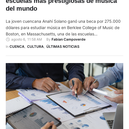
estudiar en Berklee, una de las
escuelas más prestigiosas de música
del mundo
La joven cuencana Anahí Solano ganó una beca por 275.000
dólares para estudiar música en Berklee College of Music de
Boston, en Massachusetts, una de las escuelas
agosto 6
,
11:58 AM
By 
Fabian Campoverde
contemporáneas más prestigiosas del mundo. La cuencana
de 18 años contó a El Mercurio que la beca completa le
In 
CUENCA
,
CULTURA
,
ÚLTIMAS NOTICIAS
permitirá seguir con sus estudios de bajo, instrumento al …