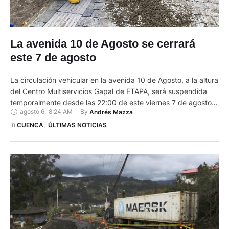
La avenida 10 de Agosto se cerrará
este 7 de agosto
La circulación vehicular en la avenida 10 de Agosto, a la altura
del Centro Multiservicios Gapal de ETAPA, será suspendida
temporalmente desde las 22:00 de este viernes 7 de agosto
agosto 6
,
8:24 AM
By 
Andrés Mazza
hasta las 10:00 del sábado 8, informó la Unidad Ejecutora de
Proyectos (UEP) del Municipio de Cuenca. La medida
In 
CUENCA
,
ÚLTIMAS NOTICIAS
responde a los trabajos de construcción …