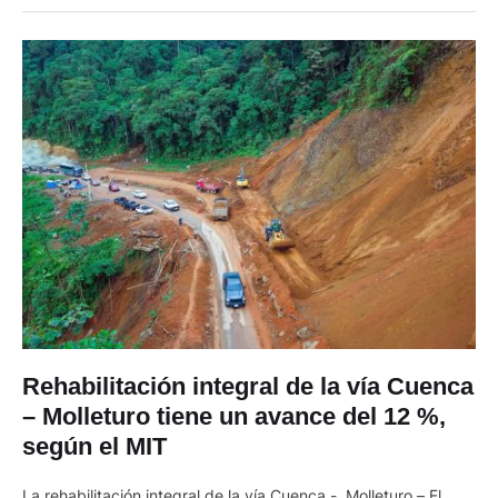
07h00 hasta las 17h00. Esta decisión responde a la caída de
In 
CUENCA
,
ÚLTIMAS NOTICIAS
material pétreo que viene ocurriendo en las …
Rehabilitación integral de la vía Cuenca
– Molleturo tiene un avance del 12 %,
según el MIT