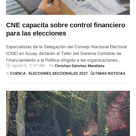
CNE capacita sobre control financiero
para las elecciones
Especialistas de la Delegación del Consejo Nacional Electoral
(CNE) en Azuay dictarán el Taller del Sistema Contable de
Financiamiento a la Política dirigido a las organizaciones
agosto 6
,
11:37 AM
By 
Christian Sánchez Mendieta
políticas. La capacitación se desarrolla con miras a las
Elecciones Seccionales y del Consejo de Participación
In 
CUENCA
,
ELECCIONES SECCIONALES 2027
,
ÚLTIMAS NOTICIAS
Ciudadana y Control Social (CPCCS) 2027, previstas para el
domingo 29 de noviembre …