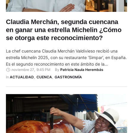
Claudia Merchán, segunda cuencana
en ganar una estrella Michelin ¿Cómo
se otorga este reconocimiento?
La chef cuencana Claudia Merchán Valdivieso recibió una
estrella Michelin 2025, con su restaurante ‘Simpar’, en España.
Es el segundo reconocimiento en este ámbito de la
noviembre 27
,
9:45 PM
By 
Patricia Naula Herembás
Gastronomía, que enorgullece al Ecuador. La estrella Michelin
es la distinción más prestigiosa para un chef a nivel mundial.
In 
ACTUALIDAD
,
CUENCA
,
GASTRONOMÍA
Reconocimiento La estrella Michelin es un reconocimiento que
se otorgan …