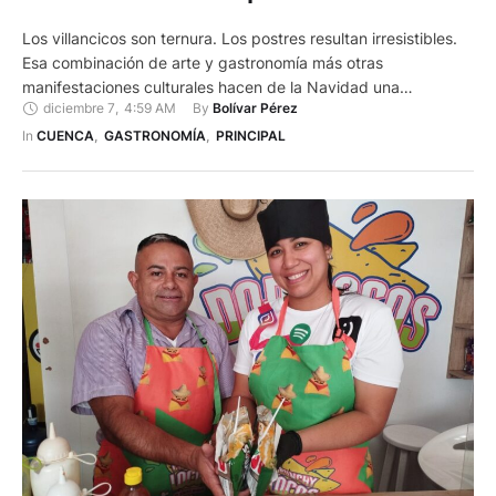
Los villancicos son ternura. Los postres resultan irresistibles.
Esa combinación de arte y gastronomía más otras
manifestaciones culturales hacen de la Navidad una
diciembre 7
,
4:59 AM
By 
Bolívar Pérez
festividad única. En la Cuenca de costumbres y tradiciones no
puede faltar esta combinación. Las familias se reúnen,
In 
CUENCA
,
GASTRONOMÍA
,
PRINCIPAL
comparten y disfrutan de distinta manera, pero manteniendo
esa esencia. A los niños y …