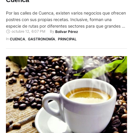
Por las calles de Cuenca, existen varios negocios que ofrecen
postres con sus propias recetas. Inclusive, forman una
especie de rutas por diferentes sectores para que grandes y
octubre 12
,
6:07 PM
By 
Bolívar Pérez
pequeños degusten del dulce. En la calle Bolívar, entre Juan
Montalvo y Estévez de Toral, está “Dulcet”, que desde hace
In 
CUENCA
,
GASTRONOMÍA
,
PRINCIPAL
cuatro años se dedica a preparar estos …