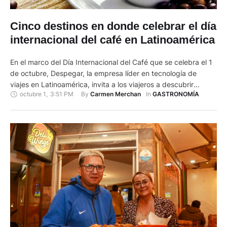
Cinco destinos en donde celebrar el día
internacional del café en Latinoamérica
En el marco del Día Internacional del Café que se celebra el 1
de octubre, Despegar, la empresa líder en tecnología de
viajes en Latinoamérica, invita a los viajeros a descubrir
octubre 1
,
3:51 PM
By 
In 
Carmen Merchan
GASTRONOMÍA
algunos de los destinos más icónicos de la región donde el
café es mucho más que una bebida: es una parte
fundamental de la …