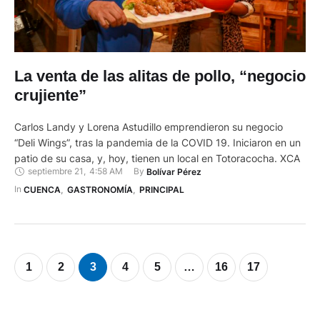
La venta de las alitas de pollo, “negocio
crujiente”
Carlos Landy y Lorena Astudillo emprendieron su negocio
“Deli Wings”, tras la pandemia de la COVID 19. Iniciaron en un
patio de su casa, y, hoy, tienen un local en Totoracocha. XCA
septiembre 21
,
4:58 AM
By 
Bolívar Pérez
In 
CUENCA
,
GASTRONOMÍA
,
PRINCIPAL
1
2
3
4
5
…
16
17