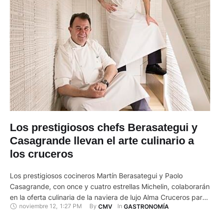
Los prestigiosos chefs Berasategui y
Casagrande llevan el arte culinario a
los cruceros
Los prestigiosos cocineros Martín Berasategui y Paolo
Casagrande, con once y cuatro estrellas Michelin, colaborarán
en la oferta culinaria de la naviera de lujo Alma Cruceros para
noviembre 12
,
1:27 PM
By 
In 
CMV
GASTRONOMÍA
diseñar los conceptos gastronómicos, los menús y "cada
detalle" del servicio, como vajillas, cuberterías o cristalerías. El