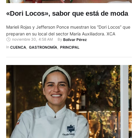
«Dori Locos», sabor que está de moda
Marieli Rojas y Jefferson Ponce muestran los “Dori Locos” que
preparan en su local del sector María Auxiliadora. XCA
noviembre 30
,
4:58 AM
By 
Bolívar Pérez
In 
CUENCA
,
GASTRONOMÍA
,
PRINCIPAL