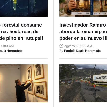
o forestal consume
Investigador Ramiro 
tres hectáreas de
aborda la emancipaci
de pino en Tutupali
poder en su nuevo li
, 5:00 AM
agosto 6, 5:00 AM
Naula Herembás
By
Patricia Naula Herembás