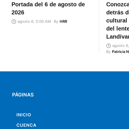
Portada del 6 de agosto de
Conozca
2026
detrás d
cultural
By
HRR
agosto 6, 5:00 AM
del lent
Landíva
agosto 6
By
Patricia 
PÁGINAS
INICIO
CUENCA