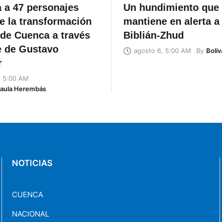
 a 47 personajes
Un hundimiento que
e la transformación
mantiene en alerta a 
 de Cuenca a través
Biblián-Zhud
e de Gustavo
By
Bolív
agosto 6, 5:00 AM
r
, 5:00 AM
Naula Herembás
NOTICIAS
CUENCA
NACIONAL