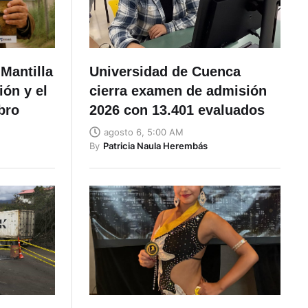
Mantilla
Universidad de Cuenca
ón y el
cierra examen de admisión
bro
2026 con 13.401 evaluados
agosto 6, 5:00 AM
By
Patricia Naula Herembás