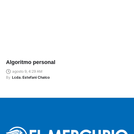
Algoritmo personal
agosto 9, 4:29 AM
By
Lcda. Estefani Chalco