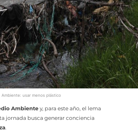
o Ambiente: usar menos plástico
edio Ambiente
y, para este año, el lema
sta jornada busca generar conciencia
za
.