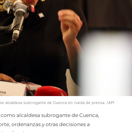
omo alcaldesa subrrogante de Cuenca en rueda de prensa. /API
s como alcaldesa subrogante de Cuenca,
orte, ordenanzas y otras decisiones a