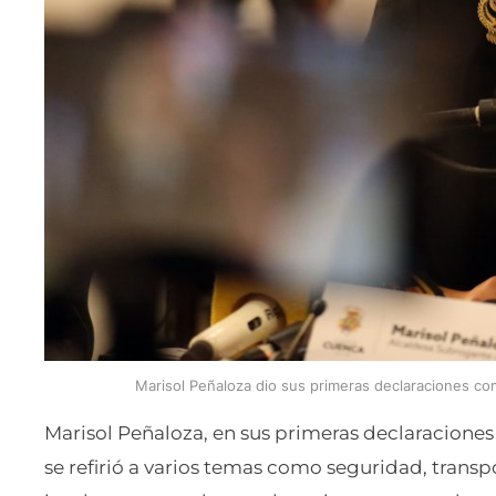
Marisol Peñaloza dio sus primeras declaraciones c
Marisol Peñaloza, en sus primeras declaracione
se refirió a varios temas como seguridad, transp