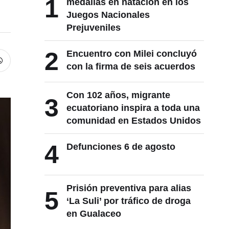
1
medallas en natación en los
Juegos Nacionales
Prejuveniles
2
Encuentro con Milei concluyó
con la firma de seis acuerdos
Con 102 años, migrante
3
ecuatoriano inspira a toda una
comunidad en Estados Unidos
4
Defunciones 6 de agosto
Prisión preventiva para alias
5
‘La Suli’ por tráfico de droga
en Gualaceo