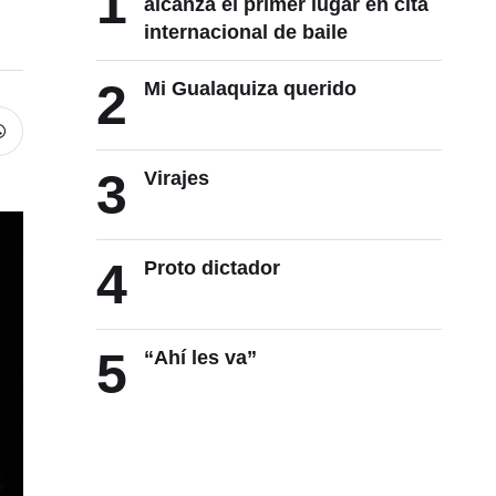
1
alcanza el primer lugar en cita
internacional de baile
2
Mi Gualaquiza querido
3
Virajes
4
Proto dictador
5
“Ahí les va”