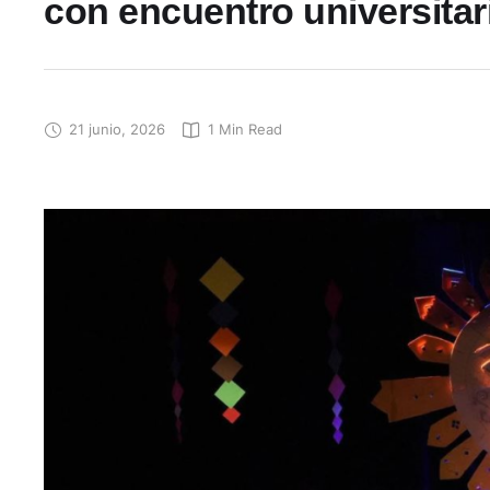
con encuentro universitar
21 junio, 2026
1
 Min Read