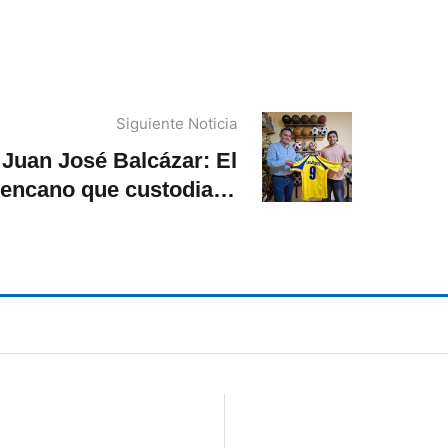
Siguiente Noticia
Juan José Balcázar: El
encano que custodia la
storia de «La Tri» con la
colección de camisetas
más grande del país