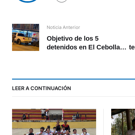
Noticia Anterior
Objetivo de los 5
detenidos en El Cebollar
t
era asesinar a una
persona, presume la
Policía
LEER A CONTINUACIÓN