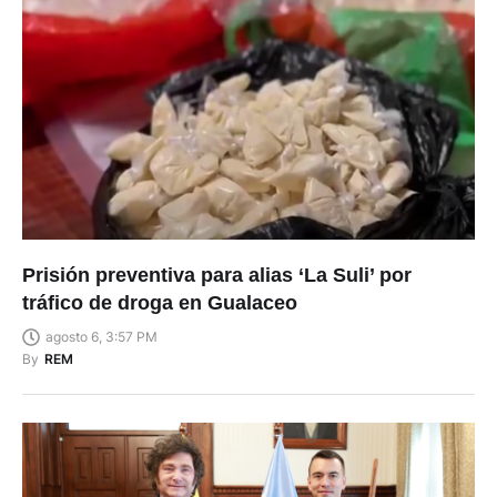
Prisión preventiva para alias ‘La Suli’ por
tráfico de droga en Gualaceo
agosto 6, 3:57 PM
By
REM