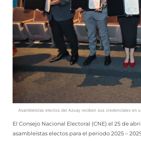
Asambleístas electos del Azuay reciben sus credenciales en u
El Consejo Nacional Electoral (CNE) el 25 de abr
asambleístas electos para el periodo 2025 – 202