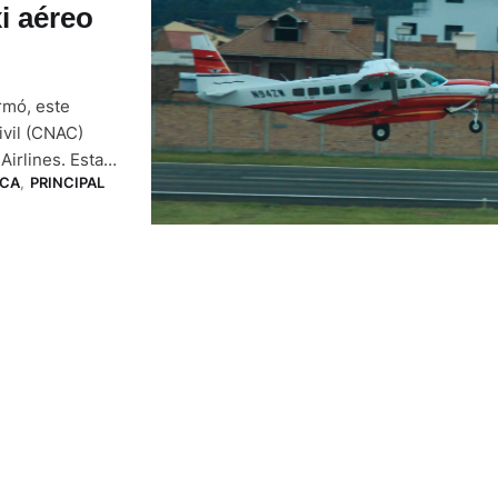
i aéreo
rmó, este
ivil (CNAC)
irlines. Esta
CA
,
PRINCIPAL
i aéreo, entre
uín de Olmedo,