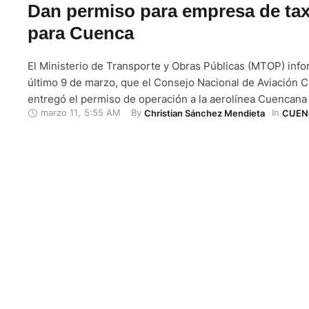
Dan permiso para empresa de tax
para Cuenca
El Ministerio de Transporte y Obras Públicas (MTOP) info
último 9 de marzo, que el Consejo Nacional de Aviación C
entregó el permiso de operación a la aerolínea Cuencana A
marzo 11
,
5:55 AM
By 
In 
Christian Sánchez Mendieta
CUEN
empresa tiene previsto dar servicio denominado como tax
los aeropuertos Mariscal La Mar, de Cuenca, y José Joaq
…