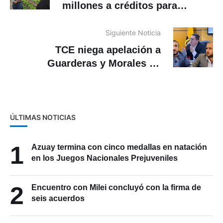
millones a créditos para
emprendedores: cómo acceder
Siguiente Noticia
TCE niega apelación a
Guarderas y Morales de
proceso que seguían contra el
alcalde suspendido, Cristian
Zamora
ÚLTIMAS NOTICIAS
1
Azuay termina con cinco medallas en natación
en los Juegos Nacionales Prejuveniles
2
Encuentro con Milei concluyó con la firma de
seis acuerdos