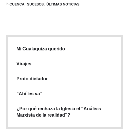
las 00:45 en la intersección de las avenidas Gil Ramírez
In 
CUENCA
,
SUCESOS
,
ÚLTIMAS NOTICIAS
Dávalos y Sebastián …
Mi Gualaquiza querido
Virajes
Proto dictador
“Ahí les va”
¿Por qué rechaza la Iglesia el “Análisis
Marxista de la realidad”?