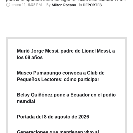
enero 11
,
6:08 PM
By 
In 
Milton Rocano
DEPORTES
enero el estadio Monumental y desde una de las suites, hizo
un video mostrando todo el escenario deportivo. ‘Felipao’ de
38 años de edad, pese a …
Murió Jorge Messi, padre de Lionel Messi, a
los 68 años
Museo Pumapungo convoca a Club de
Pequeños Lectores: cómo participar
Belsy Quiñónez pone a Ecuador en el podio
mundial
Portada del 8 de agosto de 2026
Generaciones que mantienen vivo al