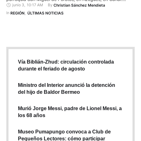
junio 3
,
10:17 AM
By 
Christian Sánchez Mendieta
Algunos habitantes los acusaron de robar animales, mientras
que otros los responsabilizaron de ingresar a viviendas y
In 
REGIÓN
,
ÚLTIMAS NOTICIAS
sustraer enseres. También son sospechosos de haber
asaltado a un …
Vía Biblián-Zhud: circulación controlada
durante el feriado de agosto
Ministro del Interior anunció la detención
del hijo de Baldor Bermeo
Murió Jorge Messi, padre de Lionel Messi, a
los 68 años
Museo Pumapungo convoca a Club de
Pequeños Lectores: cómo participar