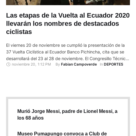
Las etapas de la Vuelta al Ecuador 2020
llevarán los nombres de destacados
ciclistas
El viernes 20 de noviembre se cumplió la presentación de la
37 Vuelta Ciclística al Ecuador Banco Pichincha, cita que se
desarrollará del 23 al 28 de noviembre. El Congresillo Técnico
noviembre 20
,
1:12 PM
By 
In 
Fabian Campoverde
DEPORTES
se cumplirá este domingo. La rueda de prensa virtual contó
con la presencia de Richard Carapaz, flamante subcampeón
de la Vuelta a España, quien …
Murió Jorge Messi, padre de Lionel Messi, a
los 68 años
Museo Pumapungo convoca a Club de