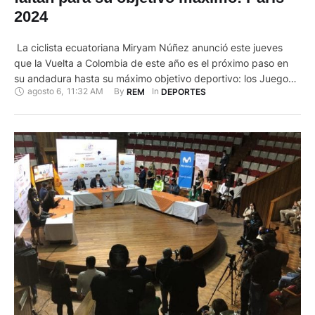
2024
La ciclista ecuatoriana Miryam Núñez anunció este jueves
que la Vuelta a Colombia de este año es el próximo paso en
su andadura hasta su máximo objetivo deportivo: los Juegos
agosto 6
,
11:32 AM
By 
In 
REM
DEPORTES
Olímpicos de París 2024. "Hemos empezado ya el Ciclo
Olímpico con destino a París 2024", declaró la lideresa del Liro
Sports colombiano. "He empezado con …