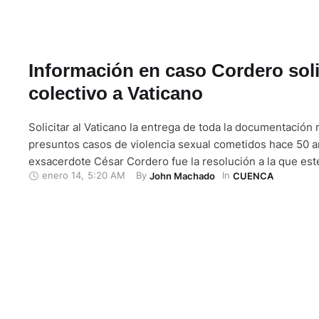
Información en caso Cordero soli
colectivo a Vaticano
Solicitar al Vaticano la entrega de toda la documentación 
presuntos casos de violencia sexual cometidos hace 50 a
exsacerdote César Cordero fue la resolución a la que este
enero 14
,
5:20 AM
By 
In 
John Machado
CUENCA
semana llegó la Coalición social contra el abuso sexual d
adolescentes en Ecuador (Cocasen). El colectivo solicitar