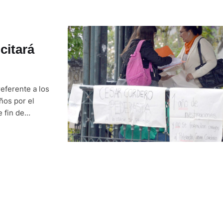
citará
referente a los
ños por el
 fin de
e niños y
á a …