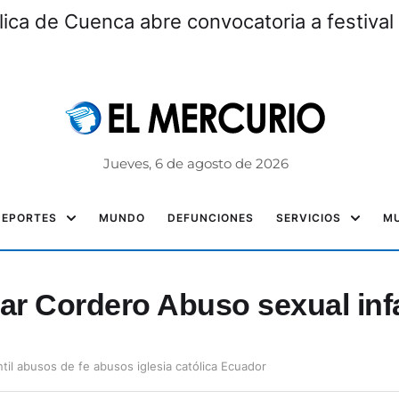
lica de Cuenca abre convocatoria a festiv
Jueves, 6 de agosto de 2026
DEPORTES
MUNDO
DEFUNCIONES
SERVICIOS
MU
r Cordero Abuso sexual infa
il abusos de fe abusos iglesia católica Ecuador