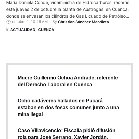
María Daniela Conde, viceministra de Hidrocarburos, recorrió
este jueves 2 de octubre la planta de Austrogas, en Cuenca,
donde se envasan los cilindros de Gas Licuado de Petróleo
octubre 2
,
10:46 AM
By 
Christian Sánchez Mendieta
(GLP). El objetivo de la visita fue constatar el cumplimiento de
los estándares de calidad y sostenibilidad durante el proceso
In 
ACTUALIDAD
,
CUENCA
de llenado, almacenamiento, transporte y comercialización del
…
Muere Guillermo Ochoa Andrade, referente
del Derecho Laboral en Cuenca
Ocho cadáveres hallados en Pucará
estaban en dos fosas comunes junto a una
mina ilegal
Caso Villavicencio: Fiscalía pidió difusión
roja para José Serrano, Xavier Jordán,