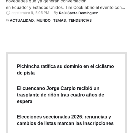
novedades que ya generan conversación
en Ecuador y Estados Unidos. Tim Cook abrió el evento con
septiembre 9
,
5:05 PM
By 
Raúl Sacta Domínguez
una frase de Steve Jobs, recordando que el diseño sigue
siendo tan importante como la tecnología de sus productos.
In 
ACTUALIDAD
,
MUNDO
,
TEMAS
,
TENDENCIAS
La compañía mostró desde los iPhone 17 y iPhone Air hasta
los Apple Watch Series 11, …
Pichincha ratifica su dominio en el ciclismo
de pista
El cuencano Jorge Carpio recibió un
trasplante de riñón tras cuatro años de
espera
Elecciones seccionales 2026: renuncias y
cambios de listas marcan las inscripciones