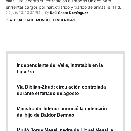
alias 'Fito' aceptó su extradición a Estados Unidos para
enfrentar cargos por narcotráfico y tráfico de armas, el 11 de
julio 12
,
12:27 PM
By 
Raúl Sacta Domínguez
julio de 2025. Por esta razón, es muy probable que sea
enviado a prisiones federales de máxima seguridad,
In 
ACTUALIDAD
,
MUNDO
,
TENDENCIAS
especialmente diseñadas para criminales de alto riesgo. Estas
cárceles aplican medidas estrictas para evitar fugas …
Independiente del Valle, intratable en la
LigaPro
Vía Biblián-Zhud: circulación controlada
durante el feriado de agosto
Ministro del Interior anunció la detención
del hijo de Baldor Bermeo
Murió Jorge Messi, padre de Lionel Messi, a