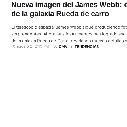
Nueva imagen del James Webb: e
de la galaxia Rueda de carro
El telescopio espacial James Webb sigue produciendo fo
sorprendentes. Ahora, sus instrumentos han logrado aso
de la galaxia Rueda de Carro, revelando nuevos detalles s
agosto 2
,
2:19 PM
By 
In 
CMV
TENDENCIAS
formación de estrellas y los agujeros negros. Esta peculia
muestra sola. La potente mirada infrarroja del Webb ha l
instantánea detallada de Rueda …