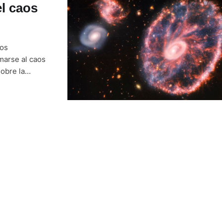
l caos
tos
marse al caos
obre la
r galaxia no se
ogrado una