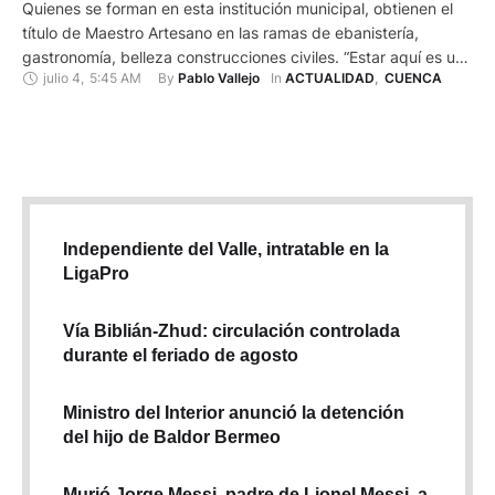
Quienes se forman en esta institución municipal, obtienen el
título de Maestro Artesano en las ramas de ebanistería,
gastronomía, belleza construcciones civiles. “Estar aquí es una
julio 4
,
5:45 AM
By 
In 
Pablo Vallejo
ACTUALIDAD
,
CUENCA
gran oportunidad para quienes no pueden acceder a la
universidad… la función de la escuela taller es primordial en la
sociedad”, opina Fabio Torres, de 42 años, estudiante de …
Independiente del Valle, intratable en la
LigaPro
Vía Biblián-Zhud: circulación controlada
durante el feriado de agosto
Ministro del Interior anunció la detención
del hijo de Baldor Bermeo
Murió Jorge Messi, padre de Lionel Messi, a