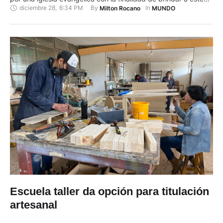
diciembre 28
,
6:34 PM
By 
In 
Milton Rocano
MUNDO
sector de la población aseo, alimentación, atención médica y
apoyo espiritual durante las festividades de fin de año. La
campaña, que se realiza en una de las …
Escuela taller da opción para titulación
artesanal