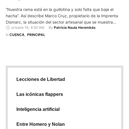
“Nuestra rama está en la guillotina y solo falta que baje el
hacha”. Así describe Marco Cruz, propietario de la Imprenta
Dismarc, la situación del sector artesanal que se muestra
octubre 19
,
4:50 AM
By 
Patricia Naula Herembás
preocupado ante la obligatoriedad de la facturación
electrónica, que entrará en vigencia el próximo 30 de
In 
CUENCA
,
PRINCIPAL
noviembre. La impresión de facturas representa entre 60 %
…
Lecciones de Libertad
Las icónicas flappers
Inteligencia artificial
Entre Homero y Nolan