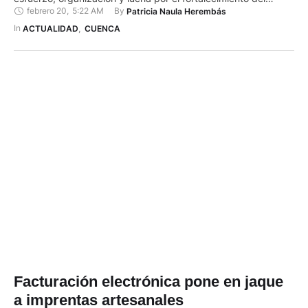
febrero 20
,
5:22 AM
By 
Patricia Naula Herembás
sector gráfico en la región. Fundada el 19 de febrero de 1981,
esta organización ha sido un pilar fundamental en la evolución
In 
ACTUALIDAD
,
CUENCA
del oficio y en la representación de …
Facturación electrónica pone en jaque
a imprentas artesanales