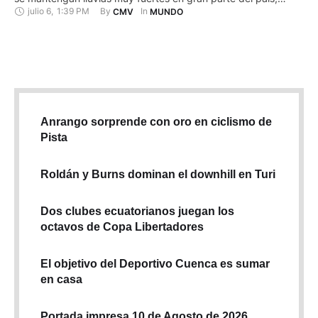
julio 6
,
1:39 PM
By 
In 
CMV
MUNDO
informó el Servicio Meteorológico Nacional (SMN) de México.
En su reporte más reciente, el SMN ubicó a Bonnie a 570
kilómetros al sur-suroeste …
Anrango sorprende con oro en ciclismo de
Pista
Roldán y Burns dominan el downhill en Turi
Dos clubes ecuatorianos juegan los
octavos de Copa Libertadores
El objetivo del Deportivo Cuenca es sumar
en casa
Portada impresa 10 de Agosto de 2026