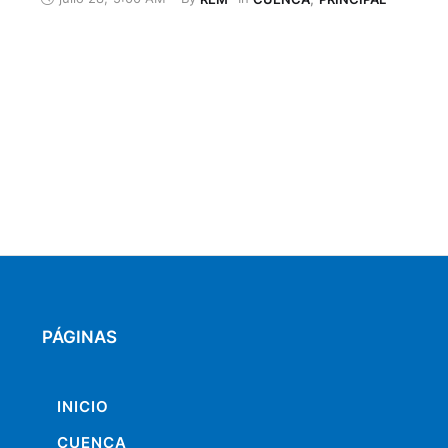
de Cuenca, esta infraestructura cultural se levanta en las 
parroquia Molleturo y casi roza el cielo …
PÁGINAS
INICIO
CUENCA