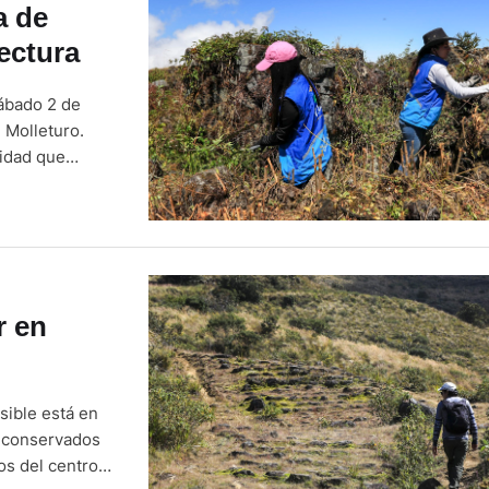
a de
ectura
sábado 2 de
 Molleturo.
tidad que
ultura (INPC)
r en
sible está en
r conservados
os del centro