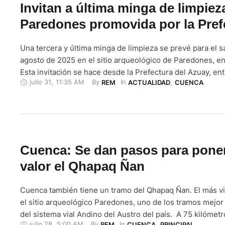
Invitan a última minga de limpiez
Paredones promovida por la Pref
Una tercera y última minga de limpieza se prevé para el 
agosto de 2025 en el sitio arqueológico de Paredones, en
Esta invitación se hace desde la Prefectura del Azuay, en
julio 31
,
11:35 AM
By 
In 
REM
ACTUALIDAD
,
CUENCA
obtuvo un permiso del Instituto Nacional de Patrimonio C
para la limpieza de la zona conocida como el …
Cuenca: Se dan pasos para pone
valor el Qhapaq Ñan
Cuenca también tiene un tramo del Qhapaq Ñan. El más vi
el sitio arqueológico Paredones, uno de los tramos mejo
del sistema vial Andino del Austro del país. A 75 kilómetr
julio 28
,
5:00 AM
By 
In 
REM
CUENCA
,
PRINCIPAL