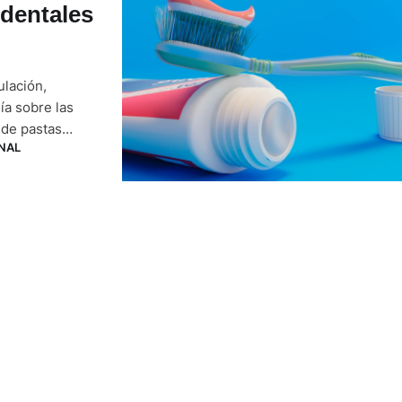
 dentales
ulación,
nía sobre las
 de pastas
NAL
nte activo.
ortó un