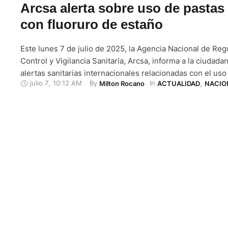
Arcsa alerta sobre uso de pastas
con fluoruro de estaño
Este lunes 7 de julio de 2025, la Agencia Nacional de Reg
Control y Vigilancia Sanitaria, Arcsa, informa a la ciudada
alertas sanitarias internacionales relacionadas con el uso
julio 7
,
10:12 AM
By 
In 
Milton Rocano
ACTUALIDAD
,
NACIO
dentales que contienen fluoruro de estaño como ingredie
Según el comunicado, del Arcsa, la agencia de Brasil, rep
aumento en los …