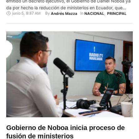
emitido un decreto ejecutivo, el Gobierno de Daniel Noboa ya
da por hecho la reducción de ministerios en Ecuador, que
junio 5
,
8:37 AM
By 
In 
Andrés Mazza
NACIONAL
,
PRINCIPAL
pasarían de 14 a 10. Para ello se fusionarán varias carteras de
Estado, tal como ocurrió en julio de 2025, cuando el …
Gobierno de Noboa inicia proceso de
fusión de ministerios