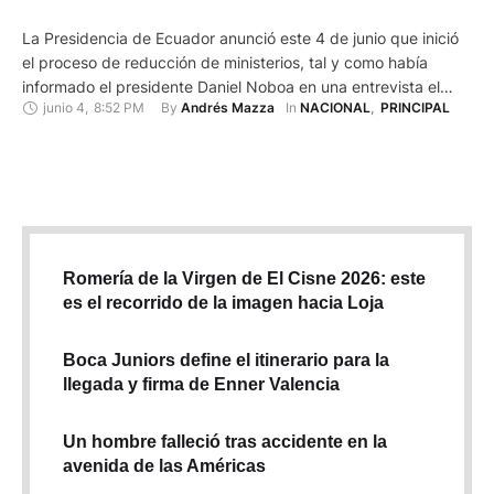
La Presidencia de Ecuador anunció este 4 de junio que inició
el proceso de reducción de ministerios, tal y como había
informado el presidente Daniel Noboa en una entrevista el
junio 4
,
8:52 PM
By 
In 
Andrés Mazza
NACIONAL
,
PRINCIPAL
último miércoles. De los 14 ministerios que existen, ahora
serán diez mediante la fusión de las carteras de Estado. A
través de un comunicado se …
Romería de la Virgen de El Cisne 2026: este
es el recorrido de la imagen hacia Loja
Boca Juniors define el itinerario para la
llegada y firma de Enner Valencia
Un hombre falleció tras accidente en la
avenida de las Américas