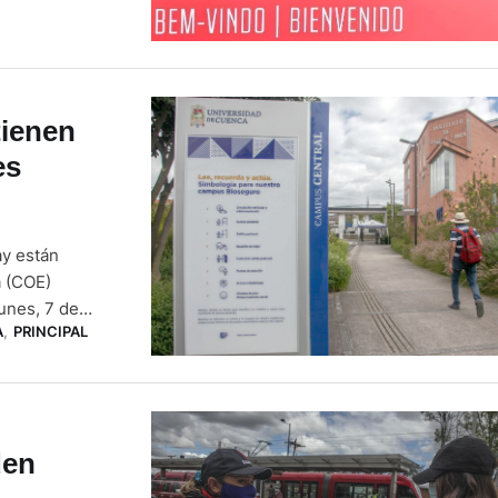
asmo de venir
tienen
es
ay están
a (COE)
unes, 7 de
A
,
PRINCIPAL
ivos: Técnico
también las
den