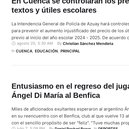
En Cuenca se controlarán los pre
textos y útiles escolares
La Intendencia General de Policía de Azuay hará controles
para prevenir el aumento injustificado del precio de los út
previo al inicio del año escolar 2024 - 2025. De acuerdo 
agosto 20
,
5:30 AM
By 
Christian Sánchez Mendieta
Carlos Torres, titular de esta dependencia, estos operati
In 
buscan detectar direccionamientos indebidos en la venta
CUENCA
,
EDUCACIÓN
,
PRINCIPAL
productos para …
Entusiasmo en el regreso del jug
Ángel Di María al Benfica
Miles de aficionados exultantes esperaron al argentino Á
en su reencuentro con el Benfica, club al que vuelve 13 
con el sencillo propósito de ser "feliz". "Tuve muchas pr
julio 7
,
5:09 PM
By 
In 
Daniel Pachari Bravo
DEPORTES