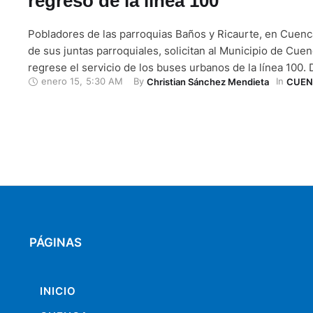
regreso de la línea 100
Pobladores de las parroquias Baños y Ricaurte, en Cuenc
de sus juntas parroquiales, solicitan al Municipio de Cue
regrese el servicio de los buses urbanos de la línea 100.
enero 15
,
5:30 AM
By 
In 
Christian Sánchez Mendieta
CUEN
alternativa en caso de que esto no se pueda cumplir. Esta
haga una nueva ruta, que supla el …
PÁGINAS
INICIO