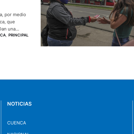
a, por medio
nca, que
 Dan una
CA
,
PRINCIPAL
 es: que se
NOTICIAS
CUENCA