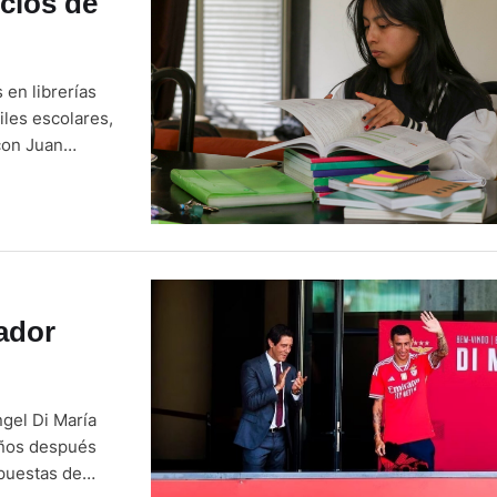
cios de
 en librerías
iles escolares,
con Juan
vos también
 de estos
ador
ngel Di María
años después
opuestas de