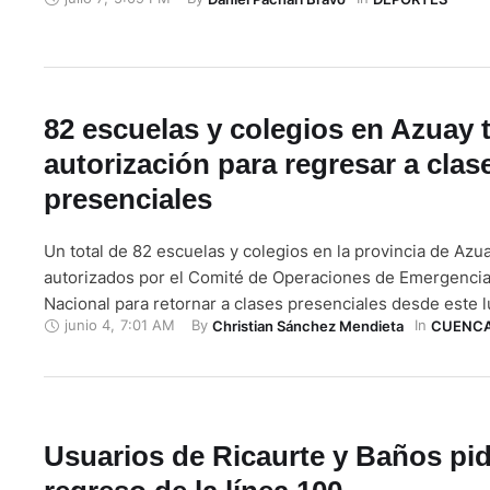
muchos sitios, pero tuve la ilusión, las ganas y el entusi
aquí, a casa otra vez, para sentirme feliz …
82 escuelas y colegios en Azuay 
autorización para regresar a clas
presenciales
Un total de 82 escuelas y colegios en la provincia de Azu
autorizados por el Comité de Operaciones de Emergenci
Nacional para retornar a clases presenciales desde este l
junio 4
,
7:01 AM
By 
In 
Christian Sánchez Mendieta
CUENC
junio. Por ejemplo, en Cuenca están los planteles educat
Salesiano, Santa Ana, Interamericana y Alemán Stiehle; y 
unidades educativas …
Usuarios de Ricaurte y Baños pi