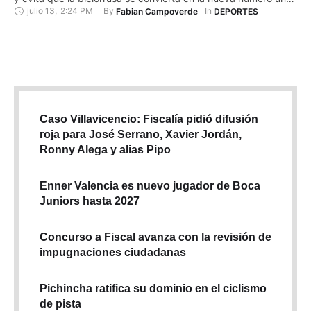
julio 13
,
2:24 PM
By 
In 
Fabian Campoverde
DEPORTES
del mundo por encima de la polaca Iga Swiatek. Jabeur, que
llegó a estar a dos juegos de la derrota …
Caso Villavicencio: Fiscalía pidió difusión
roja para José Serrano, Xavier Jordán,
Ronny Alega y alias Pipo
Enner Valencia es nuevo jugador de Boca
Juniors hasta 2027
Concurso a Fiscal avanza con la revisión de
impugnaciones ciudadanas
Pichincha ratifica su dominio en el ciclismo
de pista