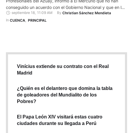
Profesionales del Azuay, informó a El Mercurio que no han
conseguido un acuerdo con el Gobierno Nacional y que en las
septiembre 18
,
11:09 AM
By 
Christian Sánchez Mendieta
próximas horas definirán las acciones a seguir. Este gremio,
que agrupa a las siete ramas del transporte de pasajeros:
In 
CUENCA
,
PRINCIPAL
interprovincial, intercantonal, interparroquial, mixto, escolar,
urbano y …
Vinícius extiende su contrato con el Real
Madrid
¿Quién es el delantero que domina la tabla
de goleadores del Mundialito de los
Pobres?
El Papa León XIV visitará estas cuatro
ciudades durante su llegada a Perú