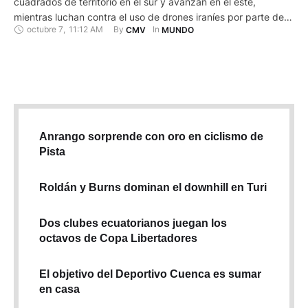
cuadrados de territorio en el sur y avanzan en el este,
mientras luchan contra el uso de drones iraníes por parte de
octubre 7
,
11:12 AM
By 
In 
CMV
MUNDO
Rusia para aterrorizar a la población. "Desde el 1 de octubre,
más de medio millar de kilómetros cuadrados de territorio y
decenas de asentamientos han …
Anrango sorprende con oro en ciclismo de
Pista
Roldán y Burns dominan el downhill en Turi
Dos clubes ecuatorianos juegan los
octavos de Copa Libertadores
El objetivo del Deportivo Cuenca es sumar
en casa