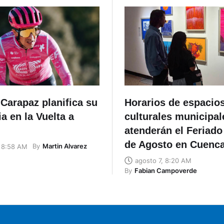
Carapaz planifica su
Horarios de espacio
a en la Vuelta a
culturales municipal
atenderán el Feriado
de Agosto en Cuenc
By
Martin Alvarez
, 8:58 AM
agosto 7, 8:20 AM
By
Fabian Campoverde