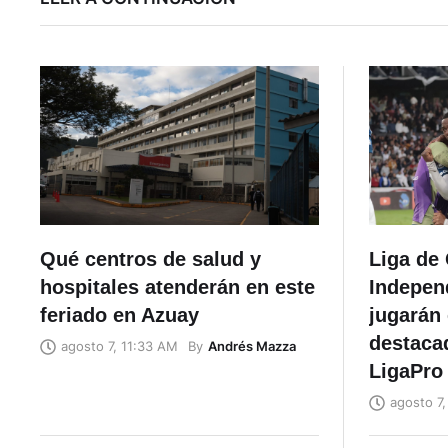
Qué centros de salud y
Liga de 
hospitales atenderán en este
Independ
feriado en Azuay
jugarán 
destacad
By
Andrés Mazza
agosto 7, 11:33 AM
LigaPro
agosto 7,