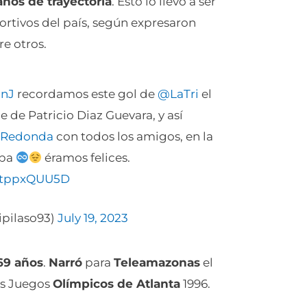
ños de trayectoria
. Esto lo llevó a ser
rtivos del país, según expresaron
re otros.
nJ
recordamos este gol de
@LaTri
el
e de Patricio Diaz Guevara, y así
oRedonda
con todos los amigos, en la
lpa
éramos felices.
/mtppxQUU5D
pilaso93)
July 19, 2023
69 años
.
Narró
para
Teleamazonas
el
os Juegos
Olímpicos de Atlanta
1996.