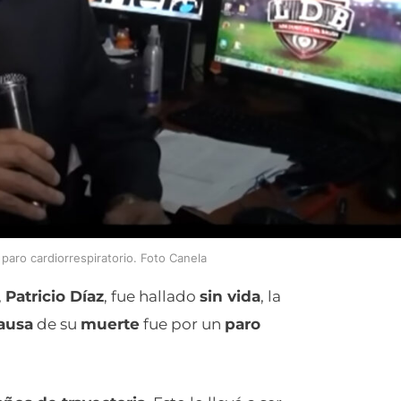
 paro cardiorrespiratorio. Foto Canela
,
Patricio Díaz
, fue hallado
sin vida
, la
ausa
de su
muerte
fue por un
paro