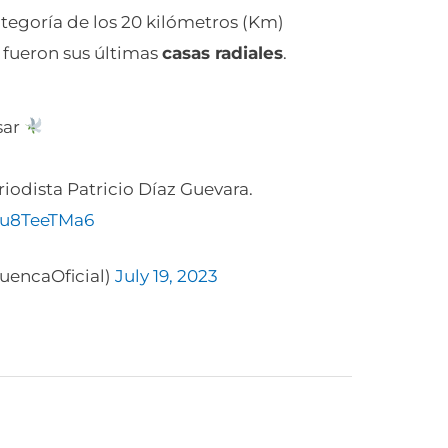
ategoría de los 20 kilómetros (Km)
fueron sus últimas
casas radiales
.
sar
iodista Patricio Díaz Guevara.
/ou8TeeTMa6
uencaOficial)
July 19, 2023