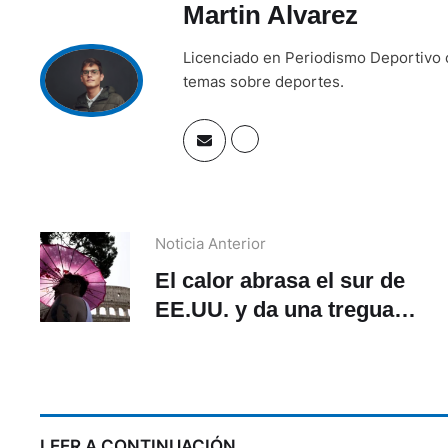
Martin Alvarez
Licenciado en Periodismo Deportivo c
temas sobre deportes.
Noticia Anterior
El calor abrasa el sur de
EE.UU. y da una tregua a
Europa, donde se
F
desatan las tormentas
LEER A CONTINUACIÓN