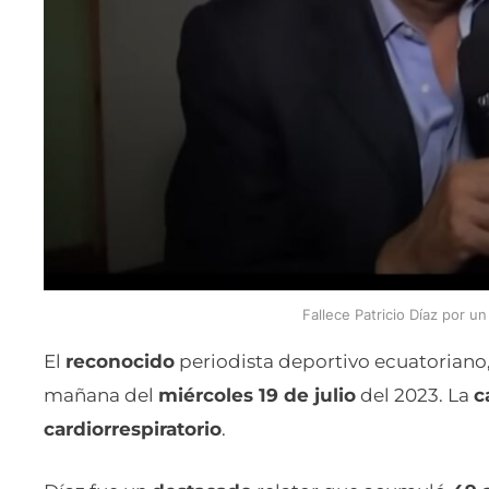
Fallece Patricio Díaz por un
El
reconocido
periodista deportivo ecuatoriano
mañana del
miércoles 19 de julio
del 2023. La
c
cardiorrespiratorio
.