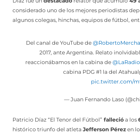
Díaz fue un
destacado
relator que acumuló
49 a
considerado uno de los mejores periodistas depo
algunos colegas, hinchas, equipos de fútbol, ent
Del canal de YouTube de
@RobertoMercha
2017, ante Argentina. Relato inolvidabl
reaccionábamos en la cabina de
@LaRadi
cabina PDG #1 la del Atahua
pic.twitter.com
— Juan Fernando Laso (@chi
Patricio Díaz “El Tenor del Fútbol”
falleció
a los
histórico triunfo del atleta
Jefferson
Pérez
en l