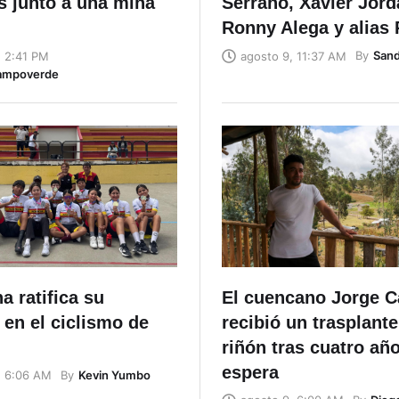
 junto a una mina
Serrano, Xavier Jord
Ronny Alega y alias 
By
Sand
, 2:41 PM
agosto 9, 11:37 AM
ampoverde
a ratifica su
El cuencano Jorge C
en el ciclismo de
recibió un trasplante
riñón tras cuatro añ
espera
By
Kevin Yumbo
, 6:06 AM