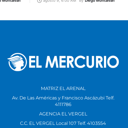
o Montalván
By
Diego Montalván
agosto 9, 6:00 AM
MATRIZ EL ARENAL
Av. De Las Américas y Francisco Ascázubi Telf.
4111786
AGENCIA EL VERGEL
C.C. EL VERGEL Local 107 Telf. 4103554