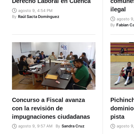
Derecho Laboral en Cuenca
comunes
ilegal
agosto 9, 4:54 PM
By
Raúl Sacta Domínguez
agosto 9
By
Fabian C
Concurso a Fiscal avanza
Pichinch
con la revisión de
dominio 
impugnaciones ciudadanas
pista
By
Sandra Cruz
agosto 9, 9:57 AM
agosto 9